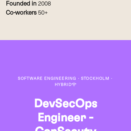
Founded in
2008
Co-workers
50+
SOFTWARE ENGINEERING
·
STOCKHOLM
·
HYBRID
DevSecOps
Engineer -