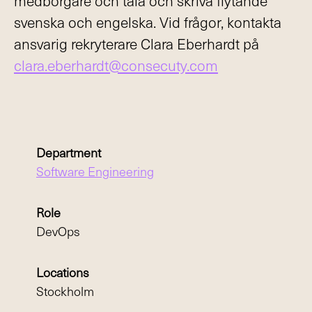
medborgare och tala och skriva flytande
svenska och engelska. Vid frågor, kontakta
ansvarig rekryterare Clara Eberhardt på
clara.eberhardt@consecuty.com
Department
Software Engineering
Role
DevOps
Locations
Stockholm