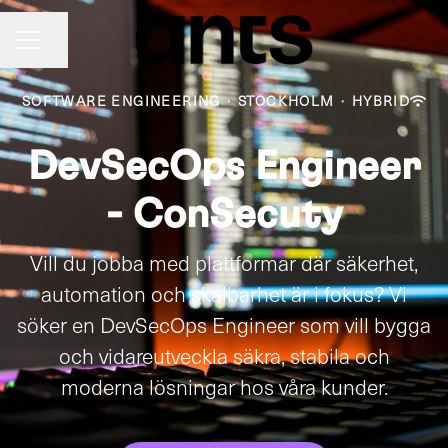
Share page
CAREER MENU
SOFTWARE ENGINEERING
·
STOCKHOLM
·
HYBRID
DevSecOps Engineer
- ConSecuty
Vill du jobba med plattformar där säkerhet,
automation och skalbarhet är i fokus? Vi
söker en DevSecOps Engineer som vill bygga
och vidareutveckla säkra, stabila och
moderna lösningar hos våra kunder.